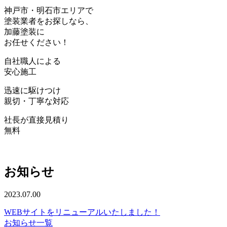
神戸
市・
明石
市エリアで
塗装業者をお探しなら、
加藤塗装
に
お任せください！
自社職人
による
安心
施工
迅速
に駆けつけ
親切・丁寧
な対応
社長が直接見積り
無料
お知らせ
2023.07.00
WEBサイトをリニューアルいたしました！
お知らせ一覧