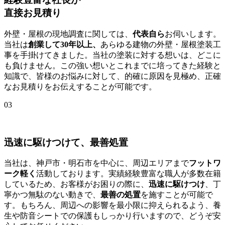
直接お見積り
外壁・屋根の現地調査に関しては、
代表自ら
お伺いします。
当社は
創業して30年以上、
あらゆる建物の外壁・屋根塗装工
事を手掛けてきました。当社の塗装に対する想いは、どこに
も負けません。この強い想いとこれまでに培ってきた経験と
知識で、皆様のお悩みに対して、的確に原因を見極め、正確
なお見積りをお伝えすることが可能です。
03
迅速に駆けつけて、最善処置
当社は、神戸市・明石市を中心に、周辺エリアまで
フットワ
ーク軽く
活動しております。実績経験豊富な職人が多数在籍
しているため、お客様がお困りの際に、
迅速に駆けつけ
、丁
寧かつ無駄のない動きで、
最善の処置
を施すことが可能で
す。もちろん、周辺への影響を最小限に抑えられるよう、養
生や防音シートでの保護もしっかり行いますので、どうぞ安