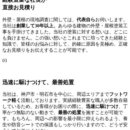
直接お見積り
外壁・屋根の現地調査に関しては、
代表自ら
お伺いします。
当社は
創業して30年以上、
あらゆる建物の外壁・屋根塗装工
事を手掛けてきました。当社の塗装に対する想いは、どこに
も負けません。この強い想いとこれまでに培ってきた経験と
知識で、皆様のお悩みに対して、的確に原因を見極め、正確
なお見積りをお伝えすることが可能です。
03
迅速に駆けつけて、最善処置
当社は、神戸市・明石市を中心に、周辺エリアまで
フットワ
ーク軽く
活動しております。実績経験豊富な職人が多数在籍
しているため、お客様がお困りの際に、
迅速に駆けつけ
、丁
寧かつ無駄のない動きで、
最善の処置
を施すことが可能で
す。もちろん、周辺への影響を最小限に抑えられるよう、養
生や防音シートでの保護もしっかり行いますので、どうぞ安