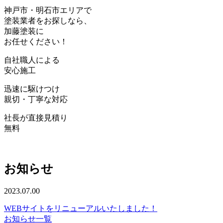
神戸
市・
明石
市エリアで
塗装業者をお探しなら、
加藤塗装
に
お任せください！
自社職人
による
安心
施工
迅速
に駆けつけ
親切・丁寧
な対応
社長が直接見積り
無料
お知らせ
2023.07.00
WEBサイトをリニューアルいたしました！
お知らせ一覧