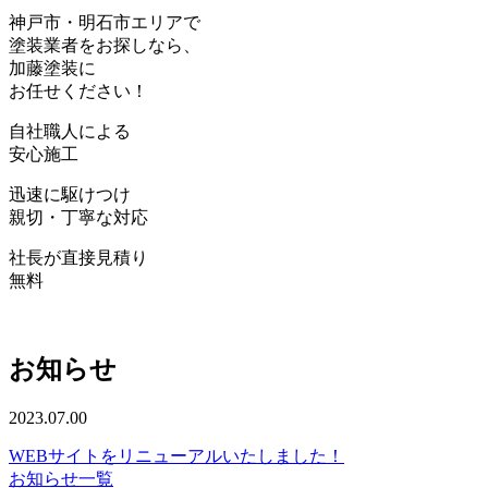
神戸
市・
明石
市エリアで
塗装業者をお探しなら、
加藤塗装
に
お任せください！
自社職人
による
安心
施工
迅速
に駆けつけ
親切・丁寧
な対応
社長が直接見積り
無料
お知らせ
2023.07.00
WEBサイトをリニューアルいたしました！
お知らせ一覧