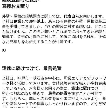
直接お見積り
外壁・屋根の現地調査に関しては、
代表自ら
お伺いします。
当社は
創業して30年以上、
あらゆる建物の外壁・屋根塗装工
事を手掛けてきました。当社の塗装に対する想いは、どこに
も負けません。この強い想いとこれまでに培ってきた経験と
知識で、皆様のお悩みに対して、的確に原因を見極め、正確
なお見積りをお伝えすることが可能です。
03
迅速に駆けつけて、最善処置
当社は、神戸市・明石市を中心に、周辺エリアまで
フットワ
ーク軽く
活動しております。実績経験豊富な職人が多数在籍
しているため、お客様がお困りの際に、
迅速に駆けつけ
、丁
寧かつ無駄のない動きで、
最善の処置
を施すことが可能で
す。もちろん、周辺への影響を最小限に抑えられるよう、養
生や防音シートでの保護もしっかり行いますので、どうぞ安