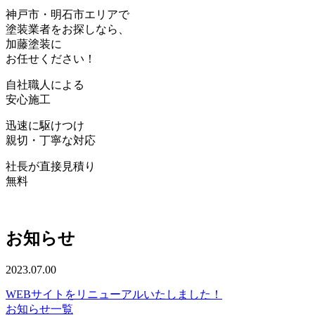
神戸
市・
明石
市エリアで
塗装業者をお探しなら、
加藤塗装
に
お任せください！
自社職人
による
安心
施工
迅速
に駆けつけ
親切・丁寧
な対応
社長が直接見積り
無料
お知らせ
2023.07.00
WEBサイトをリニューアルいたしました！
お知らせ一覧