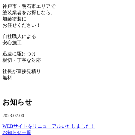
神戸
市・
明石
市エリアで
塗装業者をお探しなら、
加藤塗装
に
お任せください！
自社職人
による
安心
施工
迅速
に駆けつけ
親切・丁寧
な対応
社長が直接見積り
無料
お知らせ
2023.07.00
WEBサイトをリニューアルいたしました！
お知らせ一覧