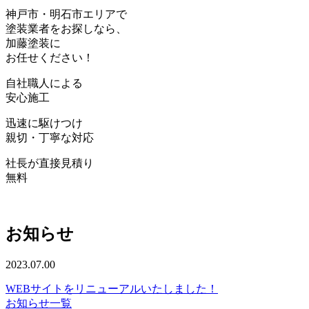
神戸
市・
明石
市エリアで
塗装業者をお探しなら、
加藤塗装
に
お任せください！
自社職人
による
安心
施工
迅速
に駆けつけ
親切・丁寧
な対応
社長が直接見積り
無料
お知らせ
2023.07.00
WEBサイトをリニューアルいたしました！
お知らせ一覧