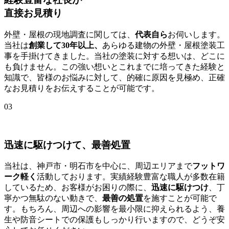
直接お見積り
外壁・屋根の現地調査に関しては、
代表自ら
お伺いします。
当社は
創業して30年以上、
あらゆる建物の外壁・屋根塗装工
事を手掛けてきました。当社の塗装に対する想いは、どこに
も負けません。この強い想いとこれまでに培ってきた経験と
知識で、皆様のお悩みに対して、的確に原因を見極め、正確
なお見積りをお伝えすることが可能です。
03
迅速に駆けつけて、最善処置
当社は、神戸市・明石市を中心に、周辺エリアまで
フットワ
ーク軽く
活動しております。実績経験豊富な職人が多数在籍
しているため、お客様がお困りの際に、
迅速に駆けつけ
、丁
寧かつ無駄のない動きで、
最善の処置
を施すことが可能で
す。もちろん、周辺への影響を最小限に抑えられるよう、養
生や防音シートでの保護もしっかり行いますので、どうぞ安